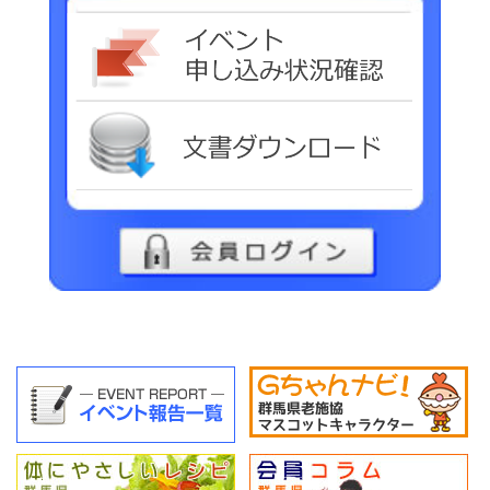
イベ
文書