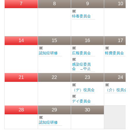
リンク集
7
8
9
10
特養委員会
群馬県老施協について
施設のご利用案内
14
15
16
17
認知症研修
広報委員会
軽費委員会
事務局連絡先・所在地
感染症委員
会 →中止
お問い合わせ
21
22
23
24
会員専用ページ
（デ）役員会
（介）役員会
デイ委員会
28
29
30
認知症研修