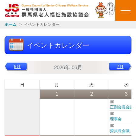
群馬県老人福祉施設
ホーム
イベントカレンダー
ホーム
イベントカレンダー
ごあいさつ
会員施設一覧
5月
7月
2026年 06月
イベントカレンダー
日
月
火
水
1
2
3
イベント報告
正副会長会議
理事会
お知らせ一覧
委員長会議