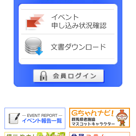
イベ
文書