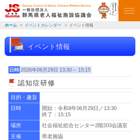
群馬県老人福祉施設
ホーム
イベントカレンダー
イベント情報
ホーム
イベント情報
ごあいさつ
会員施設一覧
日時
2026年06月29日 13:30～ 15:15
認知症研修
イベントカレンダー
目的・趣旨
イベント報告
日時
開始：令和8年06月29日／13:30
終了：15:15
お知らせ一覧
場所
社会福祉総合センター2階203会議室
主催
県老施協