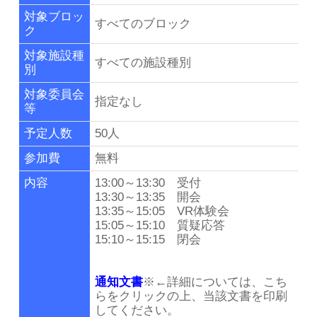
リンク集
対象ブロッ
すべてのブロック
ク
群馬県老施協について
対象施設種
すべての施設種別
別
施設のご利用案内
対象委員会
指定なし
等
事務局連絡先・所在地
予定人数
50人
参加費
無料
お問い合わせ
内容
13:00～13:30 受付
13:30～13:35 開会
13:35～15:05 VR体験会
会員専用ページ
15:05～15:10 質疑応答
15:10～15:15 閉会
通知文書
※←詳細については、こち
らをクリックの上、当該文書を印刷
してください。