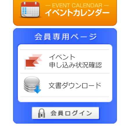
イベ
文書