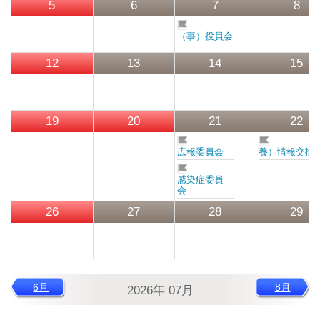
5
6
7
8
リンク集
（事）役員会
群馬県老施協について
12
13
14
15
施設のご利用案内
19
20
21
22
事務局連絡先・所在地
広報委員会
養）情報交換
お問い合わせ
感染症委員
会
26
27
28
29
会員専用ページ
6月
8月
2026年 07月