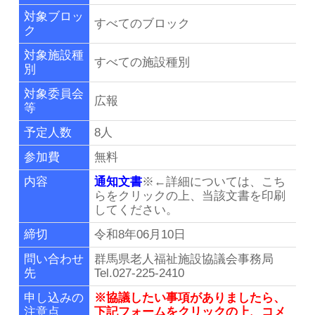
リンク集
対象ブロッ
すべてのブロック
ク
群馬県老施協について
対象施設種
すべての施設種別
別
施設のご利用案内
対象委員会
広報
等
事務局連絡先・所在地
予定人数
8人
参加費
無料
お問い合わせ
内容
通知文書
※←詳細については、こち
らをクリックの上、当該文書を印刷
してください。
会員専用ページ
締切
令和8年06月10日
問い合わせ
群馬県老人福祉施設協議会事務局
先
Tel.027-225-2410
申し込みの
※協議したい事項がありましたら、
注意点
下記フォームをクリックの上、コメ