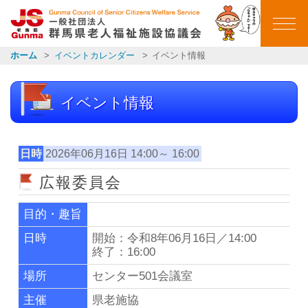
群馬県老人福祉施設
ホーム
イベントカレンダー
イベント情報
ホーム
イベント情報
ごあいさつ
会員施設一覧
日時
2026年06月16日 14:00～ 16:00
広報委員会
イベントカレンダー
目的・趣旨
イベント報告
日時
開始：令和8年06月16日／14:00
終了：16:00
お知らせ一覧
場所
センター501会議室
主催
県老施協