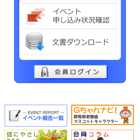
イベ
文書