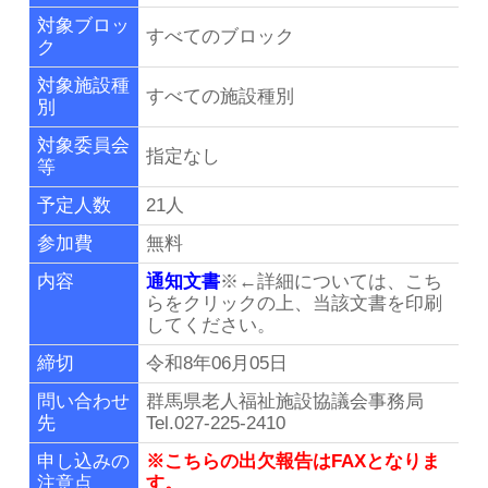
リンク集
対象ブロッ
すべてのブロック
ク
群馬県老施協について
対象施設種
すべての施設種別
別
施設のご利用案内
対象委員会
指定なし
等
事務局連絡先・所在地
予定人数
21人
参加費
無料
お問い合わせ
内容
通知文書
※←詳細については、こち
らをクリックの上、当該文書を印刷
してください。
会員専用ページ
締切
令和8年06月05日
問い合わせ
群馬県老人福祉施設協議会事務局
先
Tel.027-225-2410
申し込みの
※こちらの出欠報告はFAXとなりま
注意点
す。