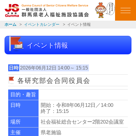
群馬県老人福祉施設
ホーム
イベントカレンダー
イベント情報
ホーム
イベント情報
ごあいさつ
会員施設一覧
日時
2026年06月12日 14:00～ 15:15
各研究部会合同役員会
イベントカレンダー
目的・趣旨
イベント報告
日時
開始：令和8年06月12日／14:00
終了：15:15
お知らせ一覧
場所
社会福祉総合センター2階202会議室
主催
県老施協