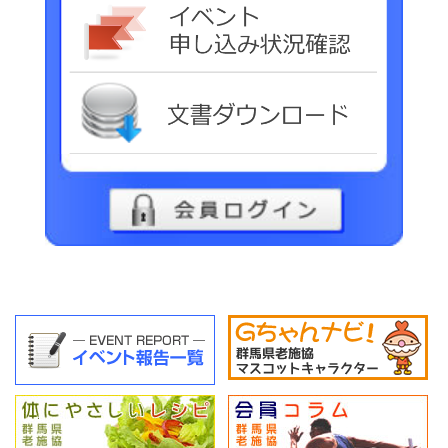
イベ
文書