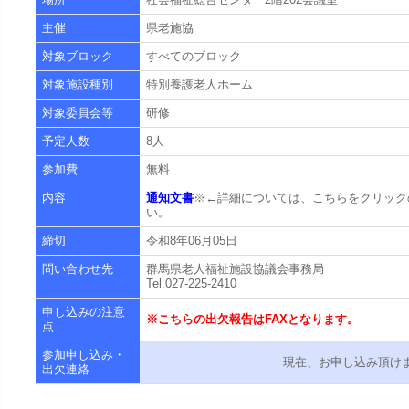
主催
県老施協
対象ブロック
すべてのブロック
対象施設種別
特別養護老人ホーム
対象委員会等
研修
予定人数
8人
参加費
無料
内容
通知文書
※←詳細については、こちらをクリック
い。
締切
令和8年06月05日
問い合わせ先
群馬県老人福祉施設協議会事務局
Tel.027-225-2410
申し込みの注意
※こちらの出欠報告はFAXとなります。
点
参加申し込み・
現在、お申し込み頂け
出欠連絡