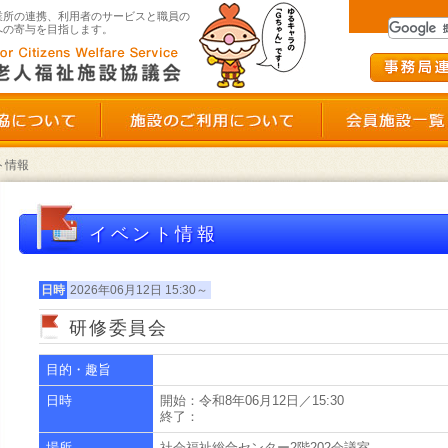
群馬県老人福祉施設協議会
業所の連携、利用者のサービスと職員の
への寄与を目指します。
群馬県老施協について
施設のご利用につい
ト情報
イベント情報
日時
2026年06月12日 15:30～
ント申し込み状況確認
研修委員会
目的・趣旨
ダウンロード
日時
開始：令和8年06月12日／15:30
終了：
場所
社会福祉総合センター2階202会議室