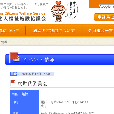
群馬県老人福祉施設協議会
業所の連携、利用者のサービスと職員の
への寄与を目指します。
群馬県老施協について
施設のご利用につい
ト情報
イベント情報
日時
2026年07月17日 14:00～
ント申し込み状況確認
次世代委員会
目的・趣旨
ダウンロード
日時
開始：令和8年07月17日／14:00
終了：
場所
社会福祉総合センター5階501会議室