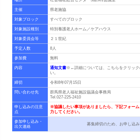
主催
県老施協
対象ブロック
すべてのブロック
対象施設種別
特別養護老人ホーム／ケアハウス
対象委員会等
２１世紀
予定人数
8人
参加費
無料
内容
通知文書
※←詳細については、こちらをクリック
い。
締切
令和8年07月15日
問い合わせ先
群馬県老人福祉施設協議会事務局
Tel.027-225-2410
申し込みの注意
※協議したい事項がありましたら、下記フォーム
点
力してください。
参加申し込み・
募集締切のため、お申し込み
出欠連絡