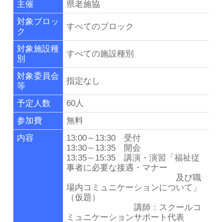
主催
県老施協
リンク集
対象ブロッ
すべてのブロック
ク
群馬県老施協について
対象施設種
すべての施設種別
別
施設のご利用案内
対象委員会
指定なし
等
事務局連絡先・所在地
予定人数
60人
参加費
無料
お問い合わせ
内容
13:00～13:30 受付
13:30～13:35 開会
会員専用ページ
13:35～15:35 講演・演習「福祉従
事者に必要な接遇・マナー
及び職
場内コミュニケーションについて」
（仮題）
講師：スクールコ
ミュニケーションサポート代表