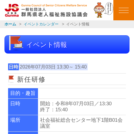
群馬県老人福祉施設
ホーム
イベントカレンダー
イベント情報
ホーム
イベント情報
ごあいさつ
会員施設一覧
日時
2026年07月03日 13:30～ 15:40
新任研修
イベントカレンダー
目的・趣旨
イベント報告
日時
開始：令和8年07月03日／13:30
終了：15:40
お知らせ一覧
場所
社会福祉総合センター地下1階B01会
議室