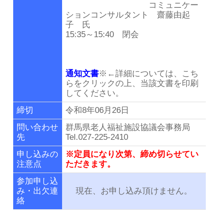
コミュニケー
ションコンサルタント 齋藤由起
子 氏
15:35～15:40 閉会
通知文書
※←詳細については、こち
らをクリックの上、当該文書を印刷
してください。
締切
令和8年06月26日
問い合わせ
群馬県老人福祉施設協議会事務局
先
Tel.027-225-2410
申し込みの
※定員になり次第、締め切らせてい
注意点
ただきます。
参加申し込
み・出欠連
現在、お申し込み頂けません。
絡