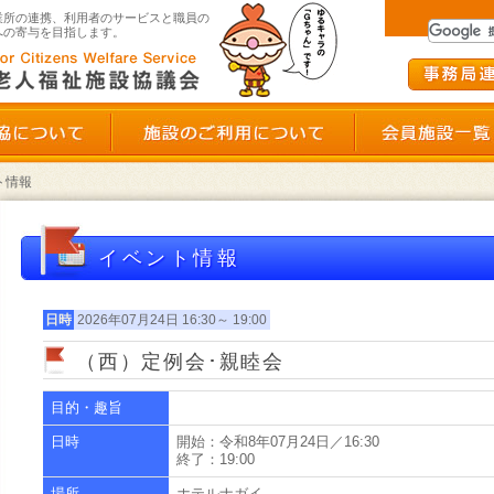
群馬県老人福祉施設協議会
業所の連携、利用者のサービスと職員の
への寄与を目指します。
群馬県老施協について
施設のご利用につい
ト情報
イベント情報
日時
2026年07月24日 16:30～ 19:00
ント申し込み状況確認
（西）定例会･親睦会
目的・趣旨
ダウンロード
日時
開始：令和8年07月24日／16:30
終了：19:00
場所
ホテルナガイ