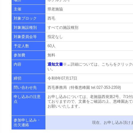
主催
県老施協
対象ブロック
西毛
対象施設種別
すべての施設種別
対象委員会等
指定なし
予定人数
60人
参加費
無料
内容
通知文書
※←詳細については、こちらをクリック
い。
締切
令和8年07月17日
問い合わせ先
西毛事務局（特養恵峰園 tel.027-353-2359)
申し込みの注意
お申し込みについては、老施協西発第2号、7/1付
点
ておりますので、文書をご確認の上、恵峰園あて
お願いいたします。
参加申し込み・
現在、お申し込み頂け
出欠連絡