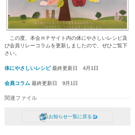
リンク集
群馬県老施協について
この度、本会ＨＰサイト内の体にやさしいレシピ及
施設のご利用案内
び会員リレーコラムを更新しましたので、ぜひご覧下
さい。
事務局連絡先・所在地
体にやさしいレシピ
最終更新日 4月1日
お問い合わせ
会員コラム
最終更新日 9月1日
会員専用ページ
関連ファイル
お知らせ一覧に戻る