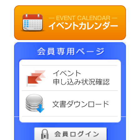
イベ
文書