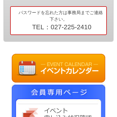
リンク集
パスワードを忘れた方は事務局までご連絡
群馬県老施協について
下さい。
TEL：027-225-2410
施設のご利用案内
事務局連絡先・所在地
お問い合わせ
会員専用ページ
イベ