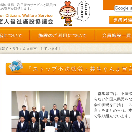
群馬県老人福祉施設協議会
業所の連携、利用者のサービスと職員の
への寄与を目指します。
群馬県老施協について
施設のご利用につい
法就労・共生ぐんま宣言」しています！
「ストップ不法就労・共生ぐんま宣
群馬県では、不法
ント申し込み状況確認
らない外国人県民を
会の実現を目指す「
ダウンロード
言」をまとめられ、
で取り組んでいます。