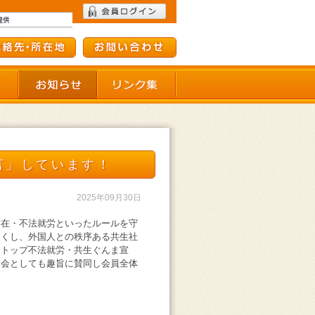
て
会員施設一覧
リンク集
言」しています！
2025年09月30日
滞在・不法就労といったルールを守
なくし、外国人との秩序ある共生社
ストップ不法就労・共生ぐんま宣
本会としても趣旨に賛同し会員全体
​