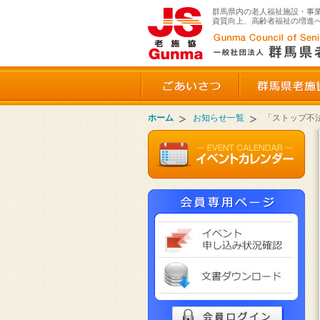
群馬県内の老人福祉施設・事
資質向上、高齢者福祉の増進
ごあいさつ
ホーム
お知らせ一覧
「ストップ不
イベ
文書