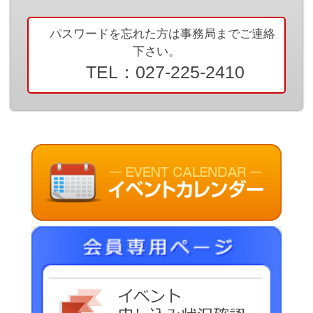
リンク集
パスワードを忘れた方は事務局までご連絡
群馬県老施協について
下さい。
TEL：027-225-2410
施設のご利用案内
事務局連絡先・所在地
お問い合わせ
会員専用ページ
イベ