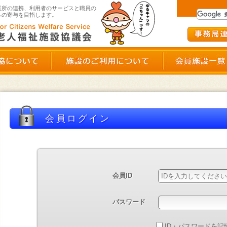
群馬県老人福祉施設協議会
業所の連携、利用者のサービスと職員の
への寄与を目指します。
群馬県老施協について
施設のご利用につい
会員ログイン
ント申し込み状況確認
会員ID
ダウンロード
パスワード
ID・パスワードを記