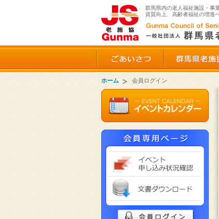
群馬県内の老人福祉施設・事
資質向上、高齢者福祉の増進
ごあいさつ
ホーム
会員ログイン
イベ
文書