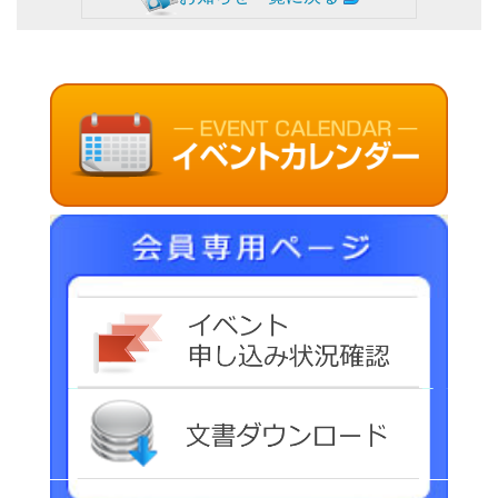
リンク集
群馬県老施協について
施設のご利用案内
事務局連絡先・所在地
お問い合わせ
イベ
会員専用ページ
文書