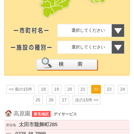
リンク集
群馬県老施協について
選択してください
施設のご利用案内
選択してください
事務局連絡先・所在地
お問い合わせ
<< 前の15件
18
19
20
21
22
23
24
会員専用ページ
25
26
27
次の15件 >>
高原園
東毛地区
デイサービス
太田市龍舞町285
所在地
0276-48-7999