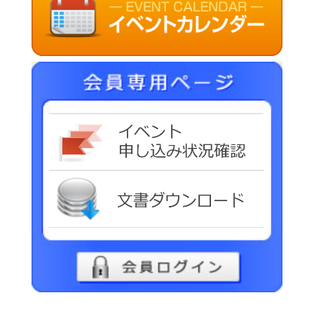
イベ
文書