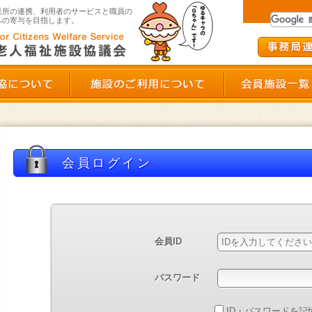
群馬県老人福祉施設協議会
業所の連携、利用者のサービスと職員の
への寄与を目指します。
群馬県老施協について
施設のご利用につい
会員ログイン
ント申し込み状況確認
会員ID
ダウンロード
パスワード
ID・パスワードを記