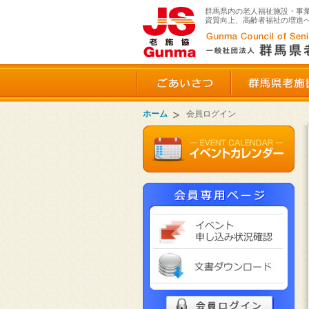
群馬県内の老人福祉施設・事
資質向上、高齢者福祉の増進
ごあいさつ
ホーム
会員ログイン
イベ
文書