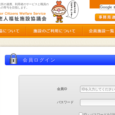
群馬県老人福祉施設協議会
業所の連携、利用者のサービスと職員の
への寄与を目指します。
群馬県老施協について
施設のご利用につい
会員ログイン
ント申し込み状況確認
会員ID
ダウンロード
パスワード
ID・パスワードを記