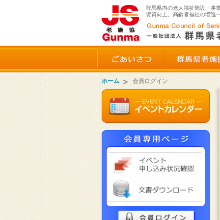
群馬県内の老人福祉施設・事
資質向上、高齢者福祉の増進
ごあいさつ
ホーム
会員ログイン
イベ
文書