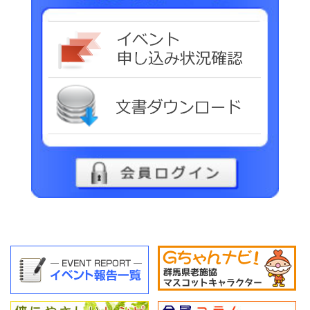
イベ
文書