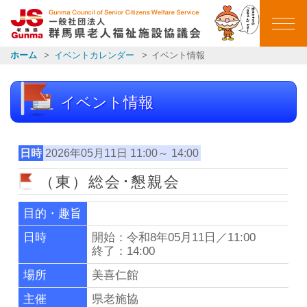
群馬県老人福祉施設
ホーム
イベントカレンダー
イベント情報
ホーム
イベント情報
ごあいさつ
会員施設一覧
日時
2026年05月11日 11:00～ 14:00
（東）総会･懇親会
イベントカレンダー
目的・趣旨
イベント報告
日時
開始：令和8年05月11日／11:00
終了：14:00
お知らせ一覧
場所
美喜仁館
主催
県老施協