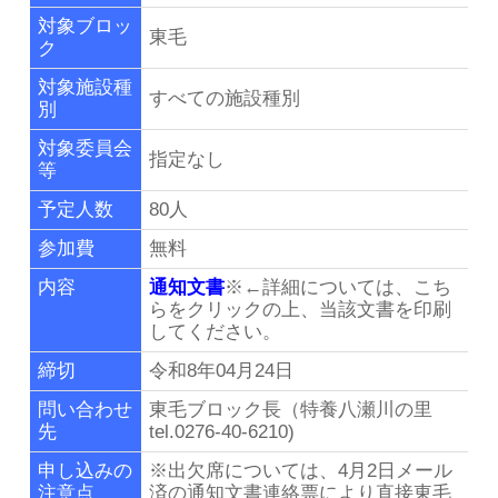
リンク集
対象ブロッ
東毛
ク
群馬県老施協について
対象施設種
すべての施設種別
別
施設のご利用案内
対象委員会
指定なし
等
事務局連絡先・所在地
予定人数
80人
参加費
無料
お問い合わせ
内容
通知文書
※←詳細については、こち
らをクリックの上、当該文書を印刷
してください。
会員専用ページ
締切
令和8年04月24日
問い合わせ
東毛ブロック長（特養八瀬川の里
先
tel.0276-40-6210)
申し込みの
※出欠席については、4月2日メール
注意点
済の通知文書連絡票により直接東毛